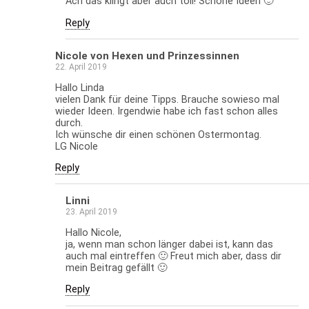
Ach das klingt aber auch toll! Schöne Ideen 🙂
Reply
Nicole von Hexen und Prinzessinnen
22. April 2019
Hallo Linda
vielen Dank für deine Tipps. Brauche sowieso mal
wieder Ideen. Irgendwie habe ich fast schon alles
durch.
Ich wünsche dir einen schönen Ostermontag.
LG Nicole
Reply
Linni
23. April 2019
Hallo Nicole,
ja, wenn man schon länger dabei ist, kann das
auch mal eintreffen 🙂 Freut mich aber, dass dir
mein Beitrag gefällt 🙂
Reply