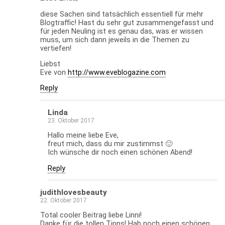
diese Sachen sind tatsächlich essentiell für mehr
Blogtraffic! Hast du sehr gut zusammengefasst und
für jeden Neuling ist es genau das, was er wissen
muss, um sich dann jeweils in die Themen zu
vertiefen!
Liebst
Eve von
http://www.eveblogazine.com
Reply
Linda
23. Oktober 2017
Hallo meine liebe Eve,
freut mich, dass du mir zustimmst 🙂
Ich wünsche dir noch einen schönen Abend!
Reply
judithlovesbeauty
22. Oktober 2017
Total cooler Beitrag liebe Linni!
Danke für die tollen Tipps! Hab noch einen schönen