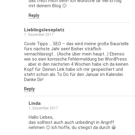
das freut mich sehr! Ich wünsche dir viel Erfolg
mit deinem Blog 🙂
Reply
Lieblingsleseplatz
1. Dezember 2017
Coole Tipps … SEO – das wird meine große Baustelle
fürs nächste Jahr sein! Bisher sträflich
vernachlässigt… (Asche über mein haupt…) Ebenso
wie so eien komische Fehlermeldung bei WordPress
… aber in den nächsten 4 Wochen habe ich da keinen
Kopf für. Deinen Link habe ich mir gespeichert und
steht schon als To Do für den Januar im Kalender.
Danke Dir!
Reply
Linda
1. Dezember 2017
Hallo Liebes,
das solltest auch auch unbedingt in Angriff
nehmen 🙂 Ich hoffe, du steigst da durch 😀