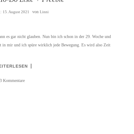
m:
15. August 2021
von
Linni
kann es gar nicht glauben. Nun bin ich schon in der 29. Woche und
ft in mir und ich spüre wirklich jede Bewegung. Es wird also Zeit
]
EITERLESEN
3 Kommentare
N