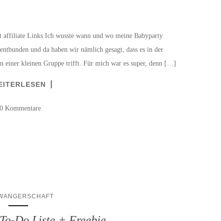
t affiliate Links Ich wusste wann und wo meine Babyparty
 entbunden und da haben wir nämlich gesagt, dass es in der
n einer kleinen Gruppe trifft. Für mich war es super, denn […]
EITERLESEN
0 Kommentare
WANGERSCHAFT
 To-Do Liste + Freebie