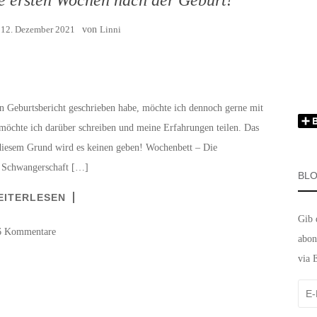
:
12. Dezember 2021
von
Linni
n Geburtsbericht geschrieben habe, möchte ich dennoch gerne mit
öchte ich darüber schreiben und meine Erfahrungen teilen. Das
s diesem Grund wird es keinen geben! Wochenbett – Die
r Schwangerschaft […]
BLO
EITERLESEN
Gib 
6 Kommentare
abon
via 
E-
Mail