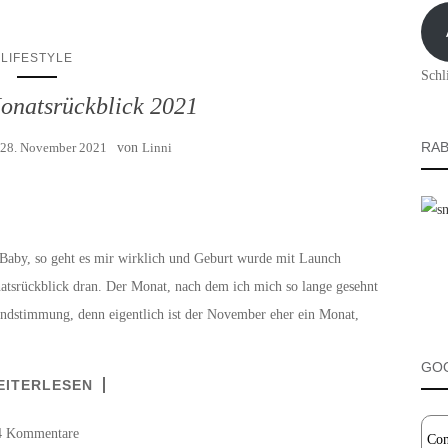
Adre
LIFESTYLE
Schl
natsrückblick 2021
RAB
28. November 2021
von
Linni
aby, so geht es mir wirklich und Geburt wurde mit Launch
tsrückblick dran. Der Monat, nach dem ich mich so lange gesehnt
ndstimmung, denn eigentlich ist der November eher ein Monat,
GO
EITERLESEN
4 Kommentare
Con