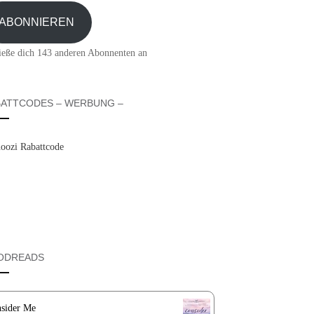
sse
ABONNIEREN
ieße dich 143 anderen Abonnenten an
ATTCODES – WERBUNG –
ODREADS
sider Me