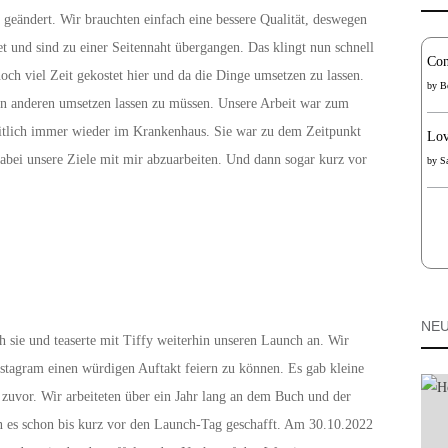
geändert. Wir brauchten einfach eine bessere Qualität, deswegen
t und sind zu einer Seitennaht übergangen. Das klingt nun schnell
Con
ch viel Zeit gekostet hier und da die Dinge umsetzen zu lassen.
by
B
on anderen umsetzen lassen zu müssen. Unsere Arbeit war zum
zeitlich immer wieder im Krankenhaus. Sie war zu dem Zeitpunkt
Lov
abei unsere Ziele mit mir abzuarbeiten. Und dann sogar kurz vor
by
S
NEU
 sie und teaserte mit Tiffy weiterhin unseren Launch an. Wir
Instagram einen würdigen Auftakt feiern zu können. Es gab kleine
zuvor. Wir arbeiteten über ein Jahr lang an dem Buch und der
en es schon bis kurz vor den Launch-Tag geschafft. Am 30.10.2022