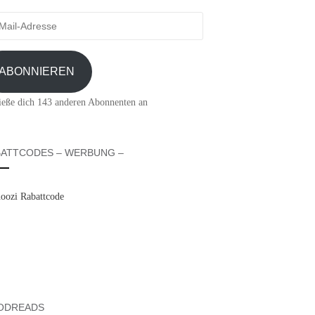
-
sse
ABONNIEREN
ieße dich 143 anderen Abonnenten an
ATTCODES – WERBUNG –
ODREADS