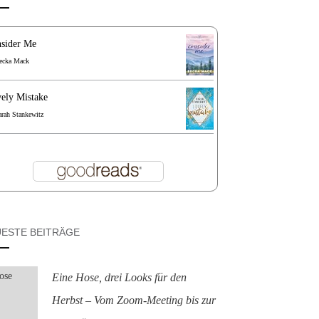
sider Me
ecka Mack
ely Mistake
arah Stankewitz
ESTE BEITRÄGE
Eine Hose, drei Looks für den
Herbst – Vom Zoom-Meeting bis zur