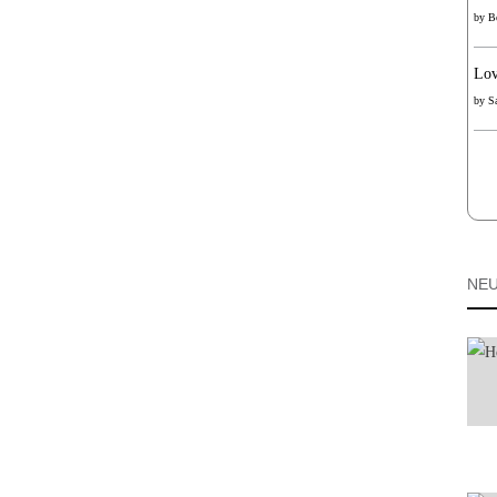
by
B
Lov
by
S
NEU