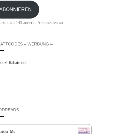
sse
ABONNIEREN
ieße dich 143 anderen Abonnenten an
ATTCODES – WERBUNG –
ODREADS
sider Me