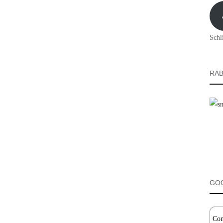
Adre
Schl
RAB
GO
Con