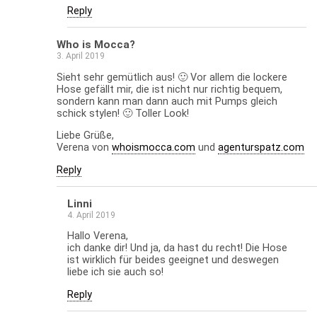
Reply
Who is Mocca?
3. April 2019
Sieht sehr gemütlich aus! 🙂 Vor allem die lockere
Hose gefällt mir, die ist nicht nur richtig bequem,
sondern kann man dann auch mit Pumps gleich
schick stylen! 🙂 Toller Look!
Liebe Grüße,
Verena von
whoismocca.com
und
agenturspatz.com
Reply
Linni
4. April 2019
Hallo Verena,
ich danke dir! Und ja, da hast du recht! Die Hose
ist wirklich für beides geeignet und deswegen
liebe ich sie auch so!
Reply