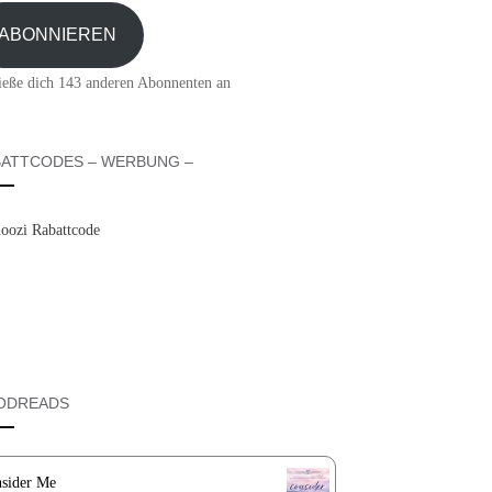
sse
ABONNIEREN
ieße dich 143 anderen Abonnenten an
ATTCODES – WERBUNG –
ODREADS
sider Me