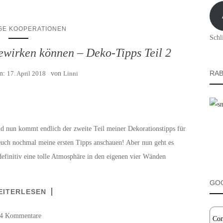
Adre
GE KOOPERATIONEN
Schl
bewirken können – Deko-Tipps Teil 2
RAB
am:
17. April 2018
von
Linni
d nun kommt endlich der zweite Teil meiner Dekorationstipps für
euch nochmal meine ersten Tipps anschauen! Aber nun geht es
 definitiv eine tolle Atmosphäre in den eigenen vier Wänden
GO
EITERLESEN
4 Kommentare
Con