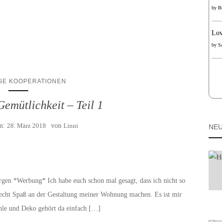
by
B
Lov
by
S
GE KOOPERATIONEN
Gemütlichkeit – Teil 1
am:
28. März 2018
von
Linni
NEU
gen *Werbung* Ich habe euch schon mal gesagt, dass ich nicht so
r echt Spaß an der Gestaltung meiner Wohnung machen. Es ist mir
ühle und Deko gehört da einfach […]