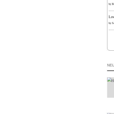
by
B
Lov
by
S
NEU