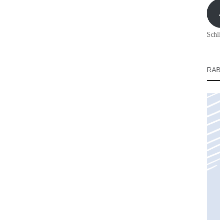
Adre
Schl
RAB