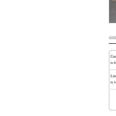
GO
Con
by
B
Lov
by
S