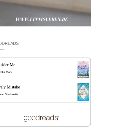
ODREADS
sider Me
ecka Mack
ely Mistake
arah Stankewitz